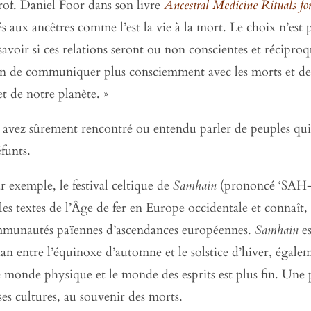
of. Daniel Foor dans son livre
Ancestral Medicine Rituals f
s aux ancêtres comme l’est la vie à la mort. Le choix n’est 
savoir si ces relations seront ou non conscientes et réciproq
n de communiquer plus consciemment avec les morts et de d
et de notre planète. »
us avez sûrement rencontré ou entendu parler de peuples qui
funts.
 exemple, le festival celtique de
Samhain
(prononcé ‘SAH-w
les textes de l’Âge de fer en Europe occidentale et connaît,
ommunautés païennes d’ascendances européennes.
Samhain
es
dian entre l’équinoxe d’automne et le solstice d’hiver, ég
le monde physique et le monde des esprits est plus fin. Une
es cultures, au souvenir des morts.