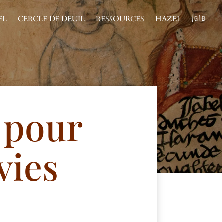
EL
CERCLE DE DEUIL
RESSOURCES
HAZEL
🇬🇧
 pour
vies