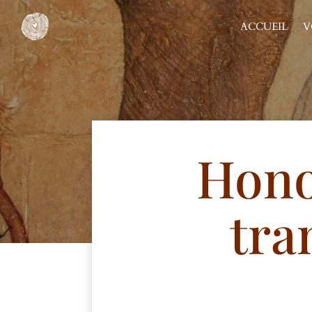
ACCUEIL
V
Hono
tra