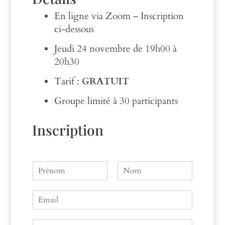
En ligne via Zoom – Inscription
ci-dessous
Jeudi 24 novembre de 19h00 à
20h30
Tarif :
GRATUIT
Groupe limité à 30 participants
Inscription
N
a
P
N
m
r
o
E
e
é
m
m
n
a
o
V
m