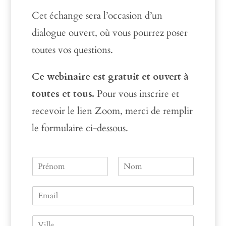
Cet échange sera l’occasion d’un
dialogue ouvert, où vous pourrez poser
toutes vos questions.
Ce webinaire est gratuit et ouvert à
toutes et tous.
Pour vous inscrire et
recevoir le lien Zoom, merci de remplir
le formulaire ci-dessous.
N
a
P
N
m
r
o
E
e
é
m
m
n
a
o
V
m
i