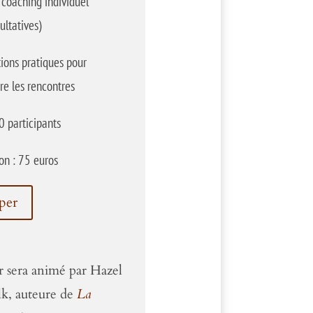
coaching individuel
ultatives)
ions pratiques pour
re les rencontres
0 participants
ion : 75 euros
iper
er sera animé par Hazel
k, auteure de
La