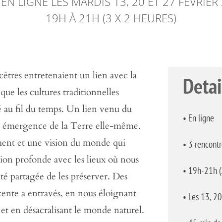
 EN LIGNE LES MARDIS 13, 20 ET 27 FÉVRIER
19H À 21H (3 X 2 HEURES)
cêtres entretenaient un lien avec la
Detai
que les cultures traditionnelles
é au fil du temps. Un lien venu du
• En ligne
re émergence de la Terre elle-même.
ent et une vision du monde qui
•
3 rencontr
ion profonde avec les lieux où nous
•
19h-21h (
ité partagée de les préserver. Des
écente a entravés, en nous éloignant
•
Les 13, 20
 et en désacralisant le monde naturel.