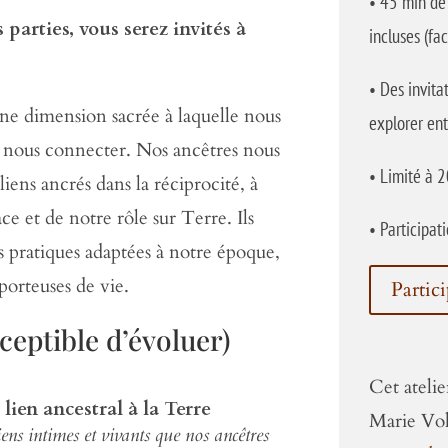
•
45 min de 
 parties, vous serez invités à
incluses (fac
•
Des invitat
une dimension sacrée à laquelle nous
explorer ent
e nous connecter. Nos ancêtres nous
•
Limité à 2
liens ancrés dans la réciprocité, à
e et de notre rôle sur Terre. Ils
•
Participat
s pratiques adaptées à notre époque,
 porteuses de vie.
Partic
eptible d’évoluer)
Cet ateli
lien ancestral à la Terre
Marie Vol
ens intimes et vivants que nos ancêtres