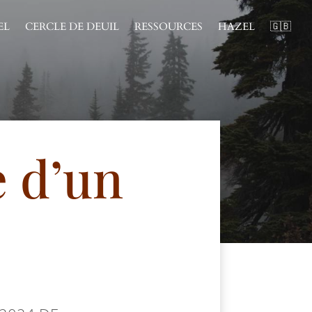
EL
CERCLE DE DEUIL
RESSOURCES
HAZEL
🇬🇧
e d’un